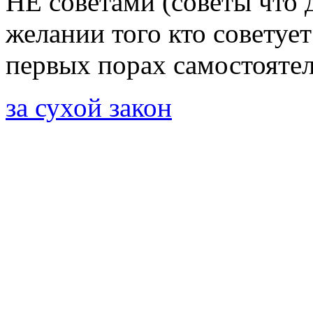
НЕ советами (советы что 
желании того кто советуе
первых порах самостояте
за сухой закон